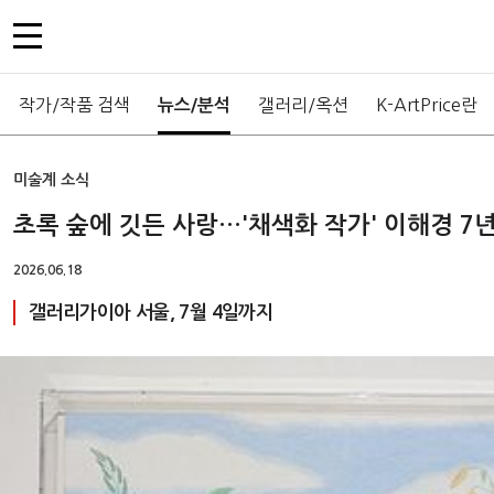
작가/작품 검색
갤러리/옥션
K-ArtPrice란
뉴스/분석
미술계 소식
초록 숲에 깃든 사랑…'채색화 작가' 이해경 7
2026.06.18
갤러리가이아 서울, 7월 4일까지