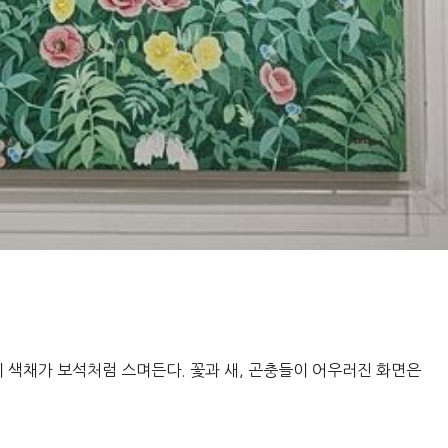
라의 색채가 보석처럼 스며든다. 꽃과 새, 곤충들이 어우러진 화면은