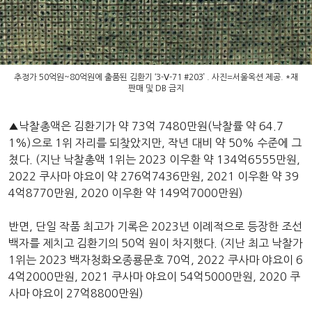
추정가 50억원~80억원에 출품된 김환기 ‘3-Ⅴ-71 #203’ . 사진=서울옥션 제공. *재
판매 및 DB 금지
▲낙찰총액은 김환기가 약 73억 7480만원(낙찰률 약 64.7
1%)으로 1위 자리를 되찾았지만, 작년 대비 약 50% 수준에 그
쳤다. (지난 낙찰총액 1위는 2023 이우환 약 134억6555만원,
2022 쿠사마 야요이 약 276억7436만원, 2021 이우환 약 39
4억8770만원, 2020 이우환 약 149억7000만원)
반면, 단일 작품 최고가 기록은 2023년 이례적으로 등장한 조선
백자를 제치고 김환기의 50억 원이 차지했다. (지난 최고 낙찰가
1위는 2023 백자청화오종룡문호 70억, 2022 쿠사마 야요이 6
4억2000만원, 2021 쿠사마 야요이 54억5000만원, 2020 쿠
사마 야요이 27억8800만원)