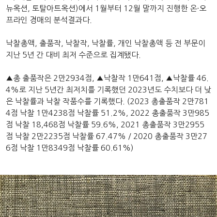
뉴옥션, 토탈아트옥션)에서 1월부터 12월 말까지 진행한 온·오
프라인 경매의 분석결과다.
낙찰총액, 출품작, 낙찰작, 낙찰률, 개인 낙찰총액 등 전 부문이
지난 5년 간 대비 최저 수준으로 집계됐다.
▲총 출품작은 2만2934점, ▲낙찰작 1만641점, ▲낙찰률 46.
4%로 지난 5년간 최저치를 기록했던 2023년도 수치보다 더 낮
은 낙찰률과 낙찰 작품수를 기록했다. (2023 총출품작 2만781
4점 낙찰 1만4238점 낙찰률 51.2%, 2022 총출품작 3만985
점 낙찰 18,468점 낙찰률 59.6%, 2021 총출품작 3만2955
점 낙찰 2만2235점 낙찰률 67.47% / 2020 총출품작 3만27
6점 낙찰 1만8349점 낙찰률 60.61%)